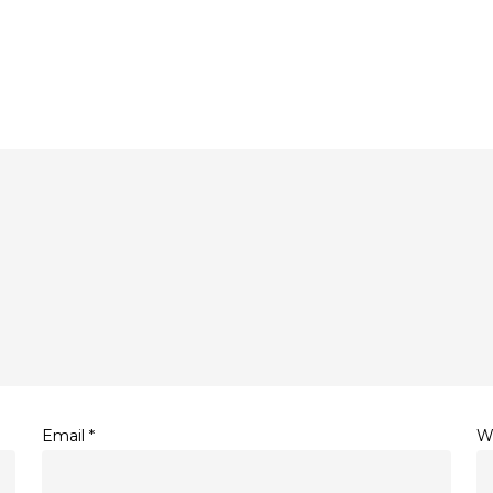
Email
*
W