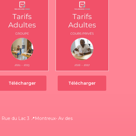
Télécharger
Télécharger
 Rue du Lac 3
📍Montreux- Av des