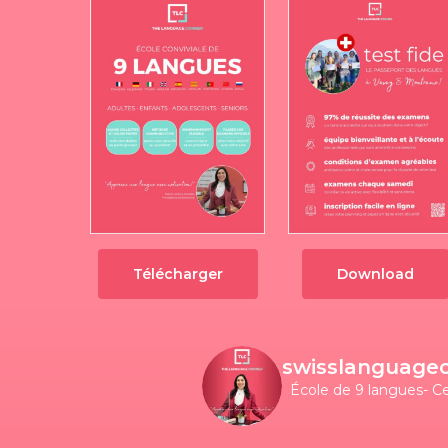
Télécharger
Download
swisslanguage
École de 9 langues- C