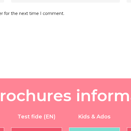
er for the next time I comment.
r
o
c
h
u
r
e
s
i
n
f
o
r
m
Test fide (EN)
Kids & Ados