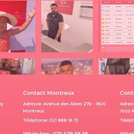
Contact Montreux
Cont
ey
Adresse: Avenue des Alpes 27b · 1820
Adress
Montreux
1020 
Téléphone: 021 888 16 15
Télép
W
h
a
t
s
A
p
p
·
0
7
6
5
7
8
3
8
3
8
W
h
a
t