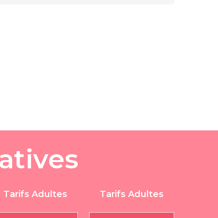
a
t
i
v
e
s
Tarifs Adultes
Tarifs Adultes