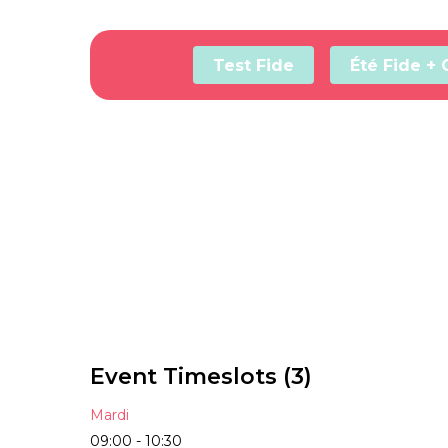
Skip
to
main
Test Fide
Été Fide + 
content
Event Timeslots (3)
Mardi
09:00
-
10:30