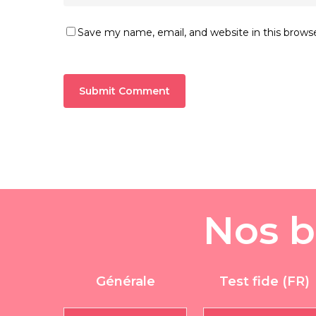
Save my name, email, and website in this brows
N
o
s
b
Générale
Test fide (FR)