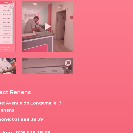
act Renens
e: Avenue de Longemalle, 7 ·
Renens
hone: 021 888 38 39
s
A
p
p
·
0
7
6
5
7
8
3
8
3
8