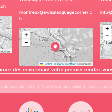
.
c
h
m
o
n
t
r
e
u
x
@
s
w
i
s
s
l
a
n
g
u
a
g
e
c
o
r
n
e
r
.
c
i
n
f
o
h
+
+
−
−
tributors
Leaflet
|
©
OpenStreetMap
contributors
mez dès maintenant votre premier rendez-vous 
Suivez-nous!
Plus de publications
ue de Confidentialité
|
Charte Institutionnelle
|
Conditions G