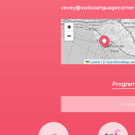
v
e
v
e
y
@
s
w
i
s
s
l
a
n
g
u
a
g
e
c
o
r
n
e
r
+
−
Leaflet
|
©
OpenStreetMap
con
Program
Politiq