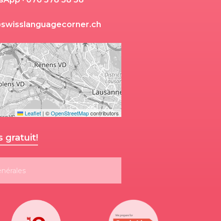
@
s
w
i
s
s
l
a
n
g
u
a
g
e
c
o
r
n
e
r
.
c
h
Leaflet
|
©
OpenStreetMap
contributors
gratuit!
énérales