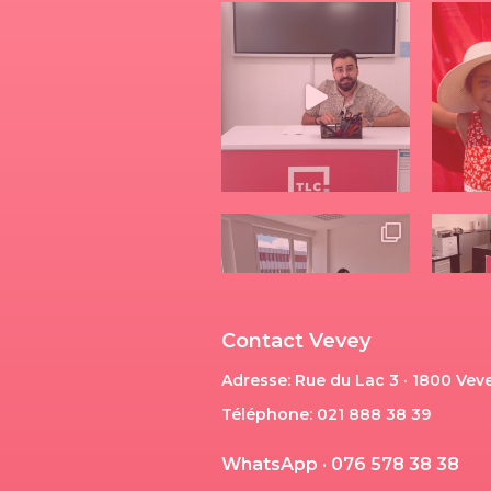
Contact Vevey
Adresse: Rue du Lac 3 · 1800 Vev
Téléphone: 021 888 38 39
W
h
a
t
s
A
p
p
·
0
7
6
5
7
8
3
8
3
8