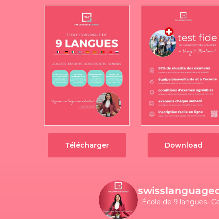
Télécharger
Download
swisslanguage
École de 9 langues- C