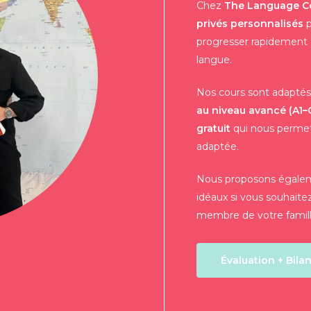
Chez
The Language Co
privés personnalisés
p
progresser rapidement 
langue.
Nos cours sont adapté
au niveau avancé (A1–
gratuit
qui nous permet 
adaptée.
Nous proposons égale
idéaux si vous souhait
membre de votre famill
Évaluation + Bilan