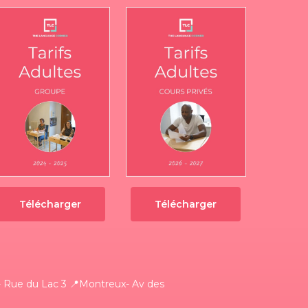
Télécharger
Télécharger
 Rue du Lac 3
📍Montreux- Av des