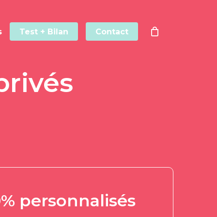
s
Test + Bilan
Contact
privés
0% personnalisés