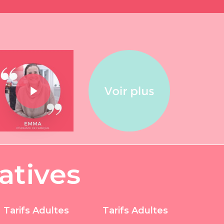
Play Video
Play Video
a
t
i
v
e
s
Tarifs Adultes
Tarifs Adultes