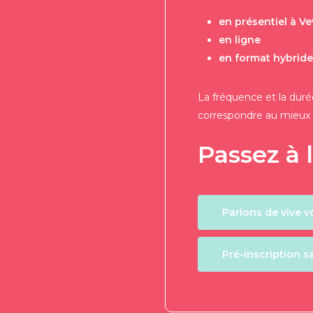
en présentiel à V
en ligne
en format hybride 
La fréquence et la duré
correspondre au mieux à 
Passez à l
Parlons de vive v
Pré-inscription 