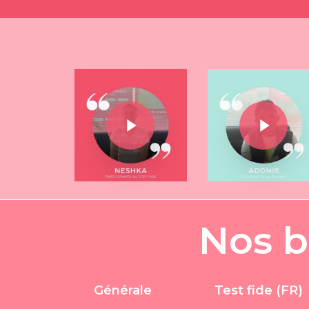
Play Video
Play Video
Play Video
Play Video
N
o
s
b
Générale
Test fide (FR)