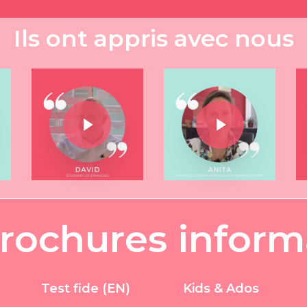
Ils ont appris avec nous
Play Video
Play Video
Play Video
Play Video
r
o
c
h
u
r
e
s
i
n
f
o
r
m
Test fide (EN)
Kids & Ados