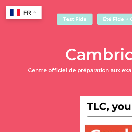
Skip
to
FR
main
Test Fide
Été Fide + 
content
Cambridg
Centre officiel de préparation aux ex