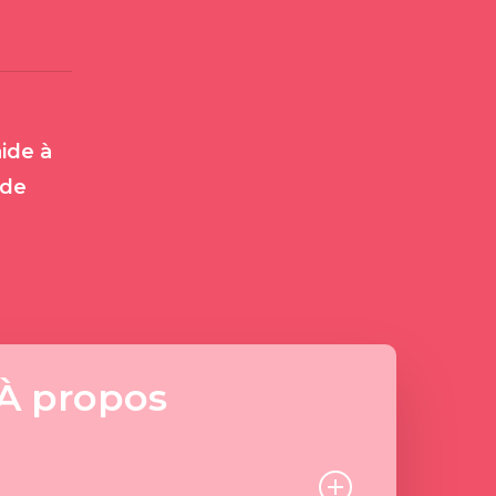
ide à
 de
À propos