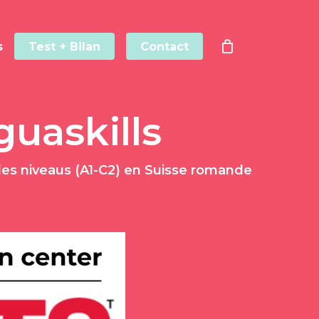
s
Test + Bilan
Contact
guaskills
 les niveaus (A1-C2) en Suisse romande