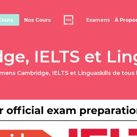
Cours
Nos Cours
Examens
À Propo
e, IELTS et Lin
amens Cambridge, IELTS et Linguaskills de tous