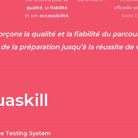
souvent choisies pa
qualité
, sa
fiabilité
officielle a
ceux qui souhaitent
et son
accessibilité.
Swiss 
CV.
rçons la qualité et la fiabilité du parco
5.
Personnes prép
 de la
préparation
jusqu’à la
réussite de
ou professionnels
Préparation à d’aut
notamment le
IELT
English), sont souve
prouver leur niveau
askill
professionnelles, co
profession réglemen
ge Testing System