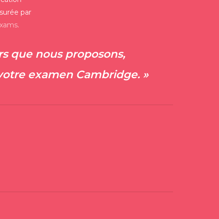
r des adultes en formation continue ou par
ssurée par
 ajouter une compétence linguistique à leur
Exams
.
urs que nous proposons,
arant des examens spécifiques
 votre examen Cambridge
. »
res certifications
: Les examens Cambridge,
S
(géré conjointement par Cambridge
nt passés par des candidats qui ont besoin de
 d’anglais pour des raisons académiques ou
mme l’inscription à une université ou une
tée.