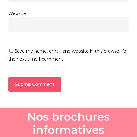
Website
Save my name, email, and website in this browser for
the next time I comment.
N
o
s
b
r
o
c
h
u
r
e
s
i
n
f
o
r
m
a
t
i
v
e
s