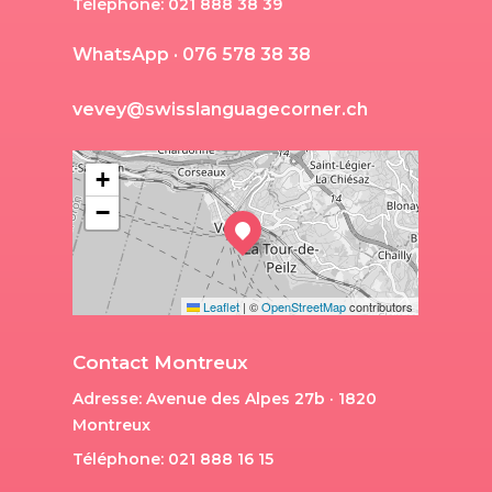
Téléphone: 021 888 38 39
W
h
a
t
s
A
p
p
·
0
7
6
5
7
8
3
8
3
8
v
e
v
e
y
@
s
w
i
s
s
l
a
n
g
u
a
g
e
c
o
r
n
e
r
.
c
h
+
−
Leaflet
|
©
OpenStreetMap
contributors
Contact Montreux
Adresse: Avenue des Alpes 27b · 1820
Montreux
Téléphone: 021 888 16 15