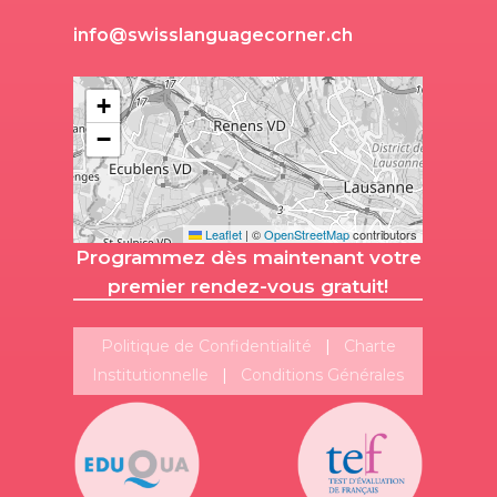
i
n
f
o
@
s
w
i
s
s
l
a
n
g
u
a
g
e
c
o
r
n
e
r
.
c
h
+
−
Leaflet
|
©
OpenStreetMap
contributors
Programmez dès maintenant votre
premier rendez-vous gratuit!
Politique de Confidentialité
|
Charte
Institutionnelle
|
Conditions Générales
Suivez-nous!
Plus de publications