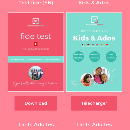
Test fide (EN)
Kids & Ados
Download
Télécharger
Tarifs Adultes
Tarifs Adultes