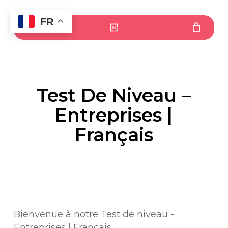
Skip
to
FR
Menu
main
content
Test De Niveau –
Entreprises |
Français
Bienvenue à notre Test de niveau -
Entreprises | Français