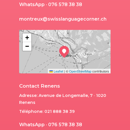
W
h
a
t
s
A
p
p
·
0
7
6
5
7
8
3
8
3
8
m
o
n
t
r
e
u
x
@
s
w
i
s
s
l
a
n
g
u
a
g
e
c
o
r
n
e
r
.
c
h
+
−
Leaflet
|
©
OpenStreetMap
contributors
Contact Renens
Adresse: Avenue de Longemalle, 7 · 1020
Renens
Téléphone: 021 888 38 39
W
h
a
t
s
A
p
p
·
0
7
6
5
7
8
3
8
3
8