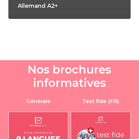
Allemand A2+
N
o
s
b
r
o
c
h
u
r
e
s
i
n
f
o
r
m
a
t
i
v
e
s
Générale
Test fide (FR)