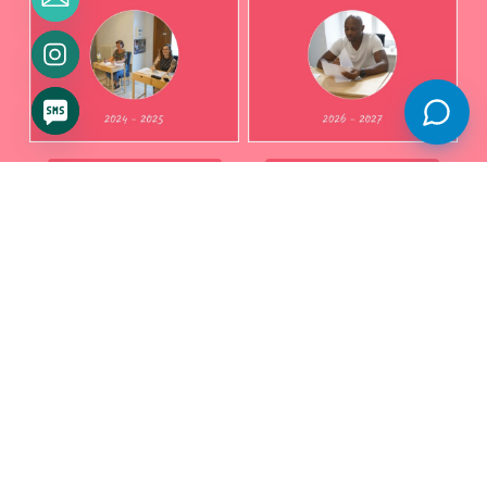
Télécharger
Télécharger
swisslanguagecorner
École de 9 langues- Centre reconnu
d'examen- Certifié eduQua- Depuis
2018
📍Vevey- Rue du Lac 3
📍Montreux-
Av des Alpes 27B
📍Renens- Av
Longemalle 7