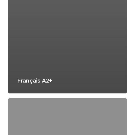
Français A2+
Allemand
A2+