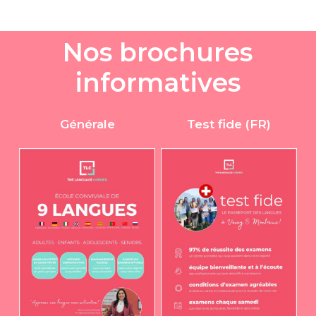
N
o
s
b
r
o
c
h
u
r
e
s
i
n
f
o
r
m
a
t
i
v
e
s
Générale
Test fide (FR)