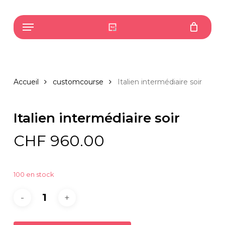
Skip
to
Menu
main
content
Accueil
customcourse
Italien intermédiaire soir
Italien intermédiaire soir
CHF
960.00
100 en stock