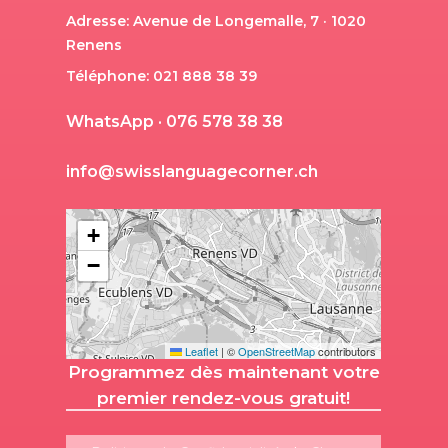
Adresse: Avenue de Longemalle, 7 · 1020
Renens
Téléphone: 021 888 38 39
W
h
a
t
s
A
p
p
·
0
7
6
5
7
8
3
8
3
8
i
n
f
o
@
s
w
i
s
s
l
a
n
g
u
a
g
e
c
o
r
n
e
r
.
c
h
+
−
Leaflet
|
©
OpenStreetMap
contributors
Programmez dès maintenant votre
premier rendez-vous gratuit!