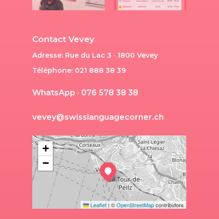
Contact Vevey
Adresse: Rue du Lac 3 · 1800 Vevey
Téléphone: 021 888 38 39
W
h
a
t
s
A
p
p
·
0
7
6
5
7
8
3
8
3
8
v
e
v
e
y
@
s
w
i
s
s
l
a
n
g
u
a
g
e
c
o
r
n
e
r
.
c
h
+
−
Leaflet
|
©
OpenStreetMap
contributors