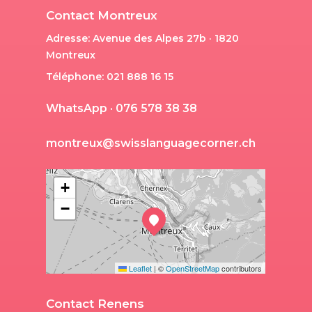
Contact Montreux
Adresse: Avenue des Alpes 27b · 1820
Montreux
Téléphone: 021 888 16 15
W
h
a
t
s
A
p
p
·
0
7
6
5
7
8
3
8
3
8
m
o
n
t
r
e
u
x
@
s
w
i
s
s
l
a
n
g
u
a
g
e
c
o
r
n
e
r
.
c
h
+
−
Leaflet
|
©
OpenStreetMap
contributors
Contact Renens