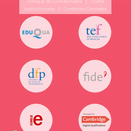
Politique de Confidentialité
|
Charte
Institutionnelle
|
Conditions Générales
Suivez-nous!
Plus de publications