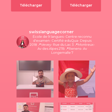
Télécharger
Télécharger
swisslanguagecorner
École de 9 langues- Centre reconnu
d'examen- Certifié eduQua- Depuis
2018
📍Vevey- Rue du Lac 3
📍Montreux-
Av des Alpes 27B
📍Renens- Av
Longemalle 7