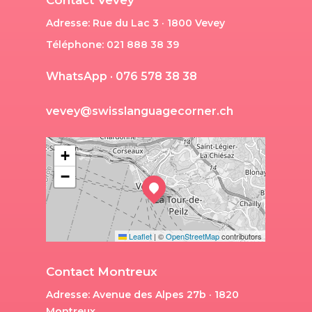
Contact Vevey
Adresse: Rue du Lac 3 · 1800 Vevey
Téléphone: 021 888 38 39
W
h
a
t
s
A
p
p
·
0
7
6
5
7
8
3
8
3
8
v
e
v
e
y
@
s
w
i
s
s
l
a
n
g
u
a
g
e
c
o
r
n
e
r
.
c
h
+
−
Leaflet
|
©
OpenStreetMap
contributors
Contact Montreux
Adresse: Avenue des Alpes 27b · 1820
Montreux