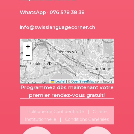
W
h
a
t
s
A
p
p
·
0
7
6
5
7
8
3
8
3
8
i
n
f
o
@
s
w
i
s
s
l
a
n
g
u
a
g
e
c
o
r
n
e
r
.
c
h
+
−
Leaflet
|
©
OpenStreetMap
contributors
Programmez dès maintenant votre
premier rendez-vous gratuit!
Politique de Confidentialité
|
Charte
Institutionnelle
|
Conditions Générales