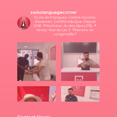
swisslanguagecorner
École de 9 langues- Centre reconnu
d'examen- Certifié eduQua- Depuis
2018
📍Montreux- Av des Alpes 27B
📍
Vevey- Rue du Lac 3
📍Renens- Av
Longemalle 7