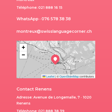
Téléphone: 021 888 16 15
W
h
a
t
s
A
p
p
·
0
7
6
5
7
8
3
8
3
8
m
o
n
t
r
e
u
x
@
s
w
i
s
s
l
a
n
g
u
a
g
e
c
o
r
n
e
r
.
c
h
+
−
Leaflet
|
©
OpenStreetMap
contributors
Contact Renens
Adresse: Avenue de Longemalle, 7 · 1020
Renens
Téléphone: 021 888 38 39