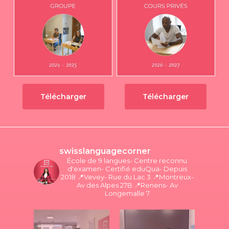
Télécharger
Télécharger
swisslanguagecorner
École de 9 langues- Centre reconnu
d'examen- Certifié eduQua- Depuis
2018
📍Vevey- Rue du Lac 3
📍Montreux-
Av des Alpes 27B
📍Renens- Av
Longemalle 7