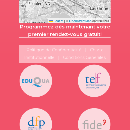
Leaflet
|
©
OpenStreetMap
contributors
Programmez dès maintenant votre
premier rendez-vous gratuit!
Politique de Confidentialité
|
Charte
Institutionnelle
|
Conditions Générales
Suivez-nous!
Plus de publications