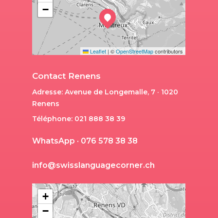
−
Leaflet
|
©
OpenStreetMap
contributors
Contact Renens
Adresse: Avenue de Longemalle, 7 · 1020
Renens
Téléphone: 021 888 38 39
W
h
a
t
s
A
p
p
·
0
7
6
5
7
8
3
8
3
8
i
n
f
o
@
s
w
i
s
s
l
a
n
g
u
a
g
e
c
o
r
n
e
r
.
c
h
+
−