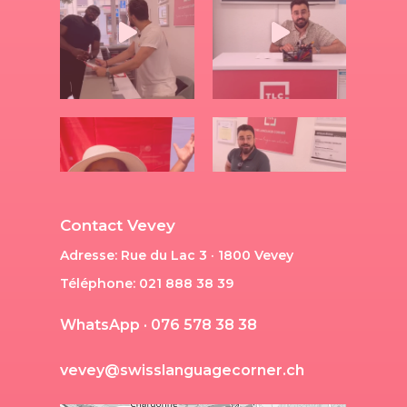
Contact Vevey
Adresse: Rue du Lac 3 · 1800 Vevey
Téléphone: 021 888 38 39
W
h
a
t
s
A
p
p
·
0
7
6
5
7
8
3
8
3
8
v
e
v
e
y
@
s
w
i
s
s
l
a
n
g
u
a
g
e
c
o
r
n
e
r
.
c
h