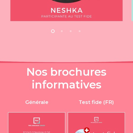
N
o
s
b
r
o
c
h
u
r
e
s
i
n
f
o
r
m
a
t
i
v
e
s
Générale
Test fide (FR)