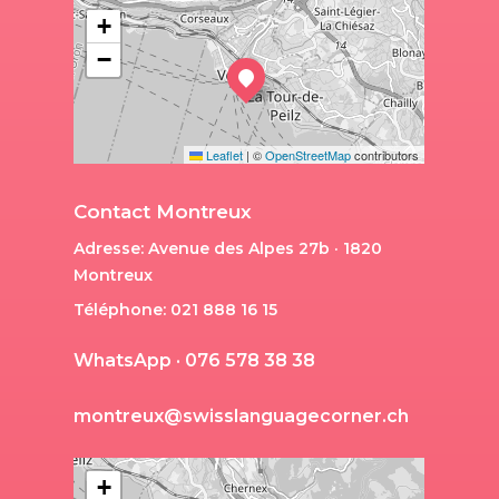
+
−
Leaflet
|
©
OpenStreetMap
contributors
Contact Montreux
Adresse: Avenue des Alpes 27b · 1820
Montreux
Téléphone: 021 888 16 15
W
h
a
t
s
A
p
p
·
0
7
6
5
7
8
3
8
3
8
m
o
n
t
r
e
u
x
@
s
w
i
s
s
l
a
n
g
u
a
g
e
c
o
r
n
e
r
.
c
h
+