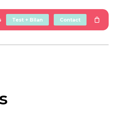
s
Test + Bilan
Contact
s