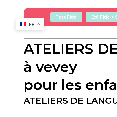
Skip
to
main
Test Fide
Été Fide + 
content
FR
ATELIERS D
à vevey 
pour les enf
ATELIERS DE LANG