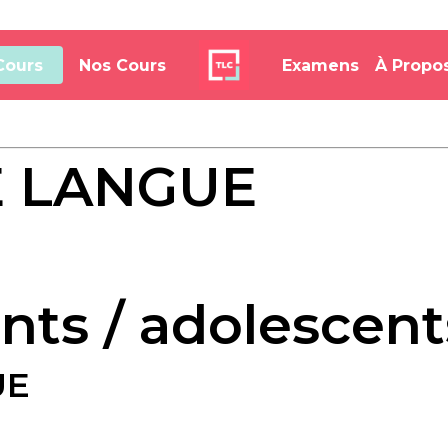
Cours
Nos Cours
Examens
À Propo
E LANGUE
ants / adolescent
UE