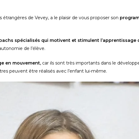
rangères de Vevey, a le plaisir de vous proposer son 
programm
                                            
l’autonomie de l’élève.
age en mouvement, 
car ils sont très importants dans le développe
es peuvent être réalisés avec l’enfant lui-même.