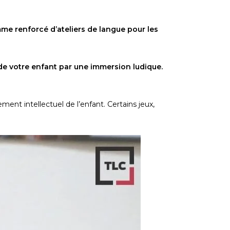
e renforcé d’ateliers de langue pour les 
professeurs et coachs spécialisés qui motivent et stimulent l’apprentissage de votre enfant par une immersion ludique. 
ment intellectuel de l’enfant. Certains jeux, 