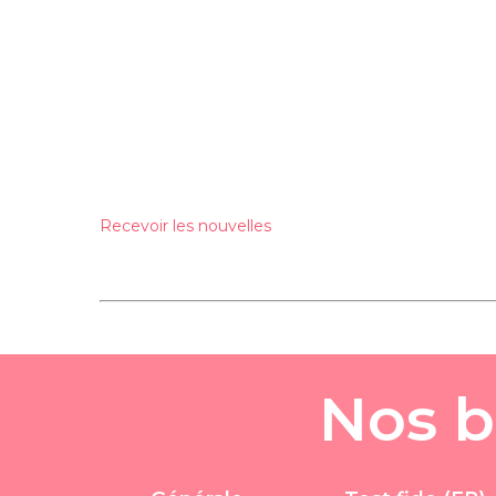
Recevoir les nouvelles
N
o
s
b