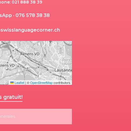
hone: 021 888 38 39
s
A
p
p
·
0
7
6
5
7
8
3
8
3
8
@
s
w
i
s
s
l
a
n
g
u
a
g
e
c
o
r
n
e
r
.
c
h
Leaflet
|
©
OpenStreetMap
contributors
gratuit!
énérales