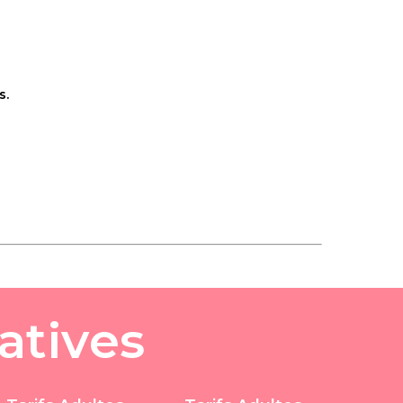
s.
a
t
i
v
e
s