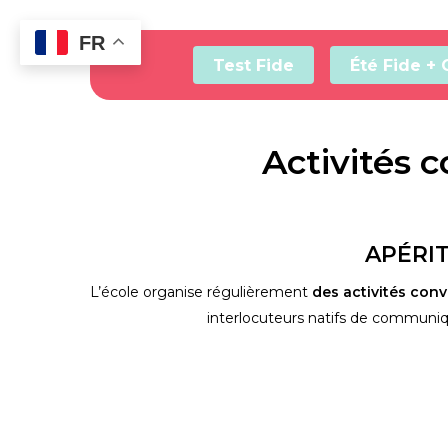
Skip
to
FR
main
Test Fide
Été Fide + 
content
Activités 
APÉRIT
L’école organise régulièrement 
des activités conv
interlocuteurs natifs de communiqu