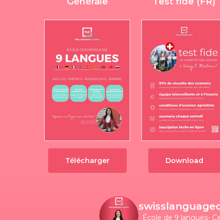
Générale
Test fide (FR)
Télécharger
Download
swisslanguage
École de 9 langues- C