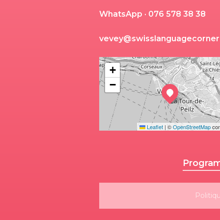
W
h
a
t
s
A
p
p
·
0
7
6
5
7
8
3
8
3
8
v
e
v
e
y
@
s
w
i
s
s
l
a
n
g
u
a
g
e
c
o
r
n
e
r
+
−
Leaflet
|
©
OpenStreetMap
con
Program
Politiq