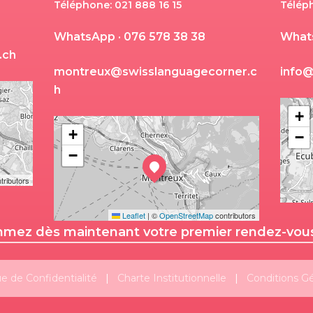
Téléphone: 021 888 16 15
Télép
W
h
a
t
s
A
p
p
·
0
7
6
5
7
8
3
8
3
8
W
h
a
t
.
c
h
m
o
n
t
r
e
u
x
@
s
w
i
s
s
l
a
n
g
u
a
g
e
c
o
r
n
e
r
.
c
i
n
f
o
h
+
+
−
−
tributors
Leaflet
|
©
OpenStreetMap
contributors
mez dès maintenant votre premier rendez-vous 
Suivez-nous!
Plus de publications
ue de Confidentialité
|
Charte Institutionnelle
|
Conditions G