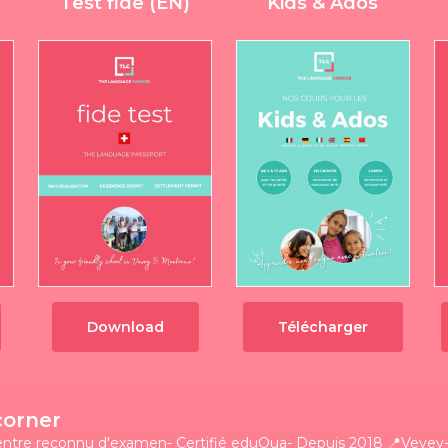
Test fide (EN)
Kids & Ados
Download
Télécharger
corner
entre reconnu d'examen- Certifié eduQua- Depuis 2018
📍Vevey-