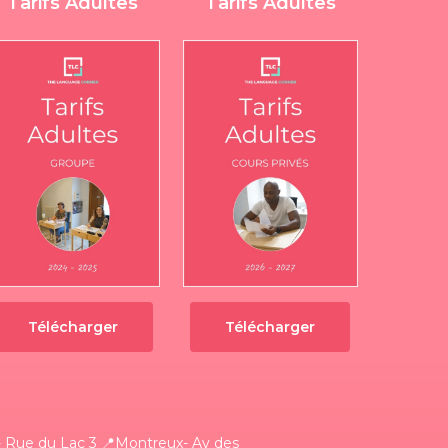
Tarifs Adultes
Tarifs Adultes
Télécharger
Télécharger
 Rue du Lac 3
📍Montreux- Av des