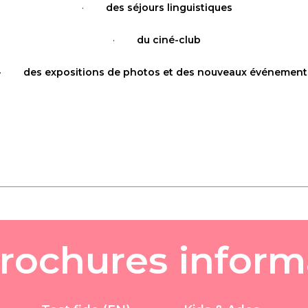
  ·        
des séjours linguistiques
  ·        
du ciné-club
  ·        
des expositions de photos et des nouveaux événement
r
o
c
h
u
r
e
s
i
n
f
o
r
m