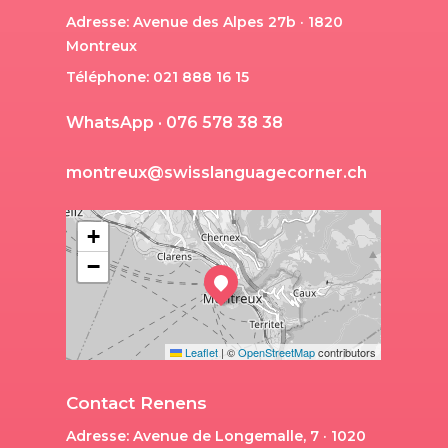
Adresse: Avenue des Alpes 27b · 1820
Montreux
Téléphone: 021 888 16 15
W
h
a
t
s
A
p
p
·
0
7
6
5
7
8
3
8
3
8
m
o
n
t
r
e
u
x
@
s
w
i
s
s
l
a
n
g
u
a
g
e
c
o
r
n
e
r
.
c
h
+
−
Leaflet
|
©
OpenStreetMap
contributors
Contact Renens
Adresse: Avenue de Longemalle, 7 · 1020