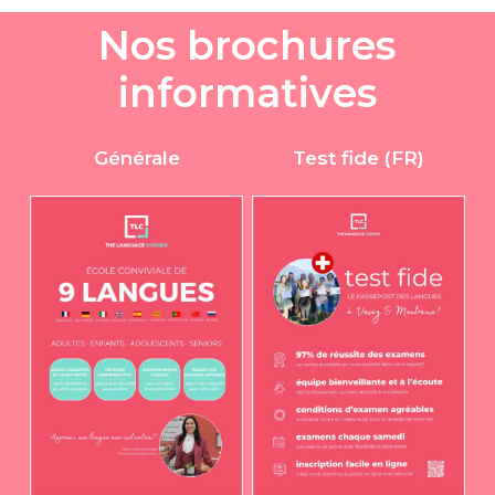
N
o
s
b
r
o
c
h
u
r
e
s
i
n
f
o
r
m
a
t
i
v
e
s
Générale
Test fide (FR)