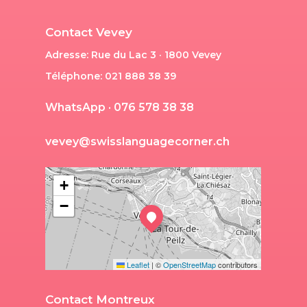
Contact Vevey
Adresse: Rue du Lac 3 · 1800 Vevey
Téléphone: 021 888 38 39
W
h
a
t
s
A
p
p
·
0
7
6
5
7
8
3
8
3
8
v
e
v
e
y
@
s
w
i
s
s
l
a
n
g
u
a
g
e
c
o
r
n
e
r
.
c
h
+
−
Leaflet
|
©
OpenStreetMap
contributors
Contact Montreux