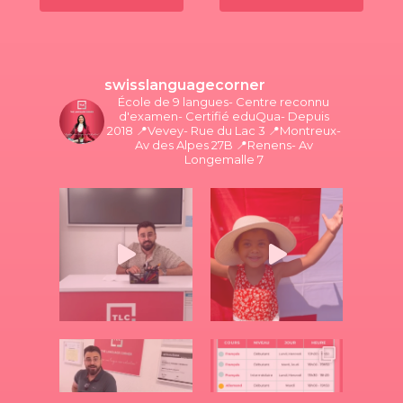
swisslanguagecorner
École de 9 langues- Centre reconnu
d'examen- Certifié eduQua- Depuis
2018
📍Vevey- Rue du Lac 3
📍Montreux-
Av des Alpes 27B
📍Renens- Av
Longemalle 7