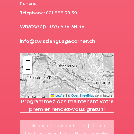
Renens
Téléphone: 021 888 38 39
W
h
a
t
s
A
p
p
·
0
7
6
5
7
8
3
8
3
8
i
n
f
o
@
s
w
i
s
s
l
a
n
g
u
a
g
e
c
o
r
n
e
r
.
c
h
+
−
Leaflet
|
©
OpenStreetMap
contributors
Programmez dès maintenant votre
premier rendez-vous gratuit!
Politique de Confidentialité
|
Charte
Institutionnelle
|
Conditions Générales