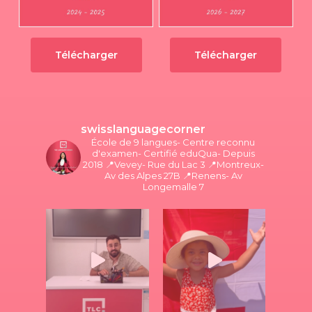
Télécharger
Télécharger
swisslanguagecorner
École de 9 langues- Centre reconnu
d'examen- Certifié eduQua- Depuis
2018
📍Vevey- Rue du Lac 3
📍Montreux-
Av des Alpes 27B
📍Renens- Av
Longemalle 7