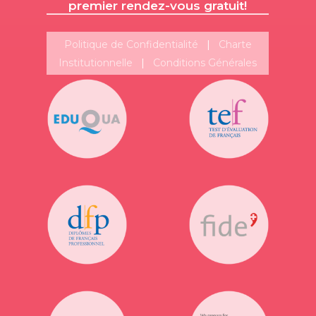
premier rendez-vous gratuit!
Politique de Confidentialité
|
Charte
Institutionnelle
|
Conditions Générales
Suivez-nous!
Plus de publications