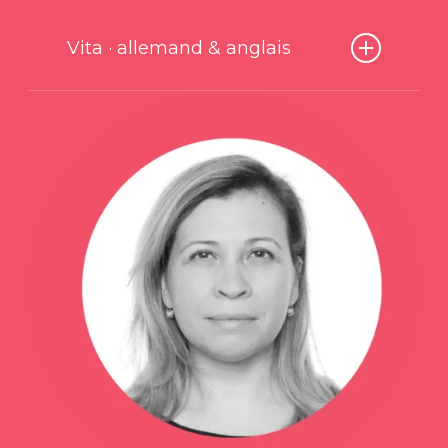
Vita · allemand & anglais
Née en 1981 en Lettonie, je dispense des
cours de langue depuis 2004. C’est en vivant
plusieurs années consécutives en Allemagne
que je suis littéralement tombée sous le
charme de la langue germanique.
Passionnée, j’ai obtenu deux diplômes dont
un master en langue allemande à
l’Université de Lettonie en 2006 et une
qualification de professeure d’Allemand, de
linguistique et de sciences littéraires. Mes
atouts principaux sont les excellentes
qualités relationnelles, une très bonne
capacité d’écoute ainsi qu’un esprit critique
et constructif. Je suis également avide de
connaissances, ambitieuse et créative. Je
parle aussi le français, l’anglais, le russe et le