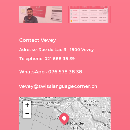
Contact Vevey
Adresse: Rue du Lac 3 · 1800 Vevey
Téléphone: 021 888 38 39
W
h
a
t
s
A
p
p
·
0
7
6
5
7
8
3
8
3
8
v
e
v
e
y
@
s
w
i
s
s
l
a
n
g
u
a
g
e
c
o
r
n
e
r
.
c
h
+
−