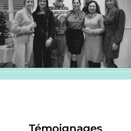
publics, je conçois et utilise différents
supports afin de proposer des cours variés et
stimulants, favorisant ainsi le progrès des
élèves. À l’aise dans l’animation de groupes
et également dans le suivi individuel, dans
mes cours, je privilégie une approche
communicative et donne beaucoup
d’importance aux interactions et aux
échanges culturels.
Témoignages