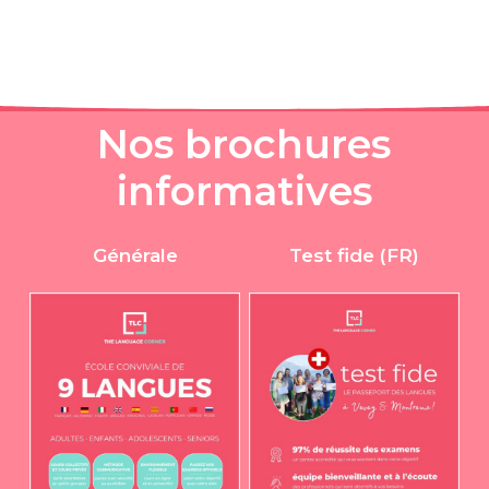
N
o
s
b
r
o
c
h
u
r
e
s
i
n
f
o
r
m
a
t
i
v
e
s
Générale
Test fide (FR)