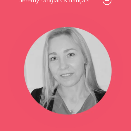
Jeremy · anglais & français
Né en Suisse de parents français, j’ai grandi à Los Angeles, en
Californie, où j’ai obtenu un diplôme en histoire de l’art de l’UCLA.
Après avoir passé un an au Japon en 2005 pour étudier l’art japonais
et coréen, je suis retourné à Tokyo en 2007 pour enseigner. Après avoir
enseigné au Japon pendant plus de 11 ans et avoir été le prof principal
d’une petite école anglaise à Tokyo, je suis retourné en Suisse. Je suis
trilingue, parlant anglais, français et japonais. J’apprécie les voyages,
la cuisine épicée, la peinture et la photographie. Je suis
profondément intéressé par l’histoire et l’aviation. J’adore boire du
thé chinois et japonais, sans sucre ni lait, s’il vous plaît!