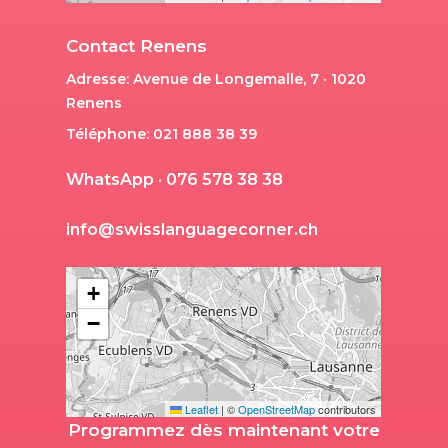
Contact Renens
Adresse: Avenue de Longemalle, 7 · 1020
Renens
Téléphone: 021 888 38 39
W
h
a
t
s
A
p
p
·
0
7
6
5
7
8
3
8
3
8
i
n
f
o
@
s
w
i
s
s
l
a
n
g
u
a
g
e
c
o
r
n
e
r
.
c
h
+
−
Leaflet
|
©
OpenStreetMap
contributors
Programmez dès maintenant votre