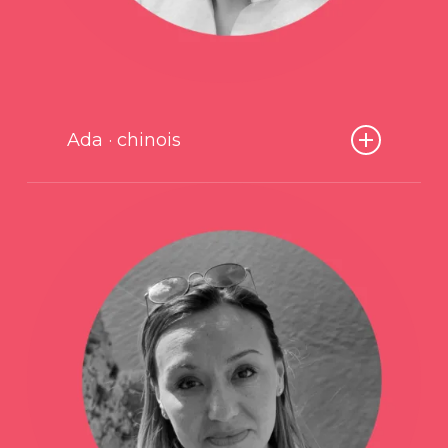
communauté. Rigoureuse et patiente,
j’essaie de rendre l’apprentissage agréable et
amusant
Ada · chinois
Chinoise du nord de la Chine, j’ai suivi mes
études à l’Université de Pékin Technologie
et Management, où j’ai obtenu un diplôme
en anglais moderne. J’ai été appelé
régulièrement à faire des traductions en
anglais et en chinois. C’est lors de mon
passage en tant que responsable des
opérations d’une école de langues à Pékin,
que j’ai développé un intérêt et une passion
pour l’enseignement. Établie en Suisse
Romande depuis 2016 où je me suis installé
avec ma famille, j’ai décidé de passer un