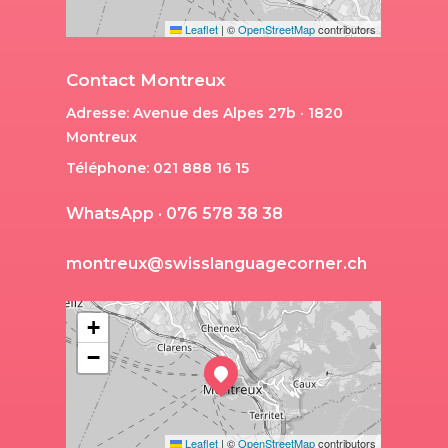
Leaflet
|
©
OpenStreetMap
contributors
Contact Montreux
Adresse: Avenue des Alpes 27b · 1820
Montreux
Téléphone: 021 888 16 15
W
h
a
t
s
A
p
p
·
0
7
6
5
7
8
3
8
3
8
m
o
n
t
r
e
u
x
@
s
w
i
s
s
l
a
n
g
u
a
g
e
c
o
r
n
e
r
.
c
h
+
−
Leaflet
|
©
OpenStreetMap
contributors