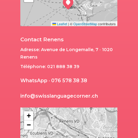
Leaflet
|
©
OpenStreetMap
contributors
Contact Renens
Adresse: Avenue de Longemalle, 7 · 1020
Renens
Téléphone: 021 888 38 39
W
h
a
t
s
A
p
p
·
0
7
6
5
7
8
3
8
3
8
i
n
f
o
@
s
w
i
s
s
l
a
n
g
u
a
g
e
c
o
r
n
e
r
.
c
h
+
−