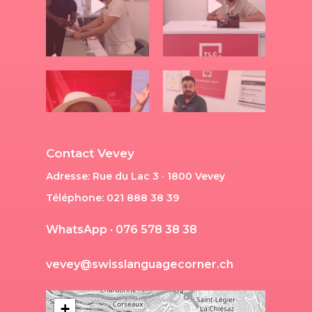
Contact Vevey
Adresse: Rue du Lac 3 · 1800 Vevey
Téléphone: 021 888 38 39
W
h
a
t
s
A
p
p
·
0
7
6
5
7
8
3
8
3
8
v
e
v
e
y
@
s
w
i
s
s
l
a
n
g
u
a
g
e
c
o
r
n
e
r
.
c
h
+