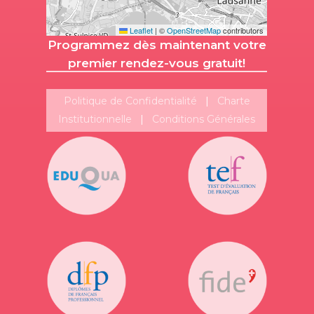
Leaflet
|
©
OpenStreetMap
contributors
Programmez dès maintenant votre
premier rendez-vous gratuit!
Politique de Confidentialité
|
Charte
Institutionnelle
|
Conditions Générales
Suivez-nous!
Plus de publications