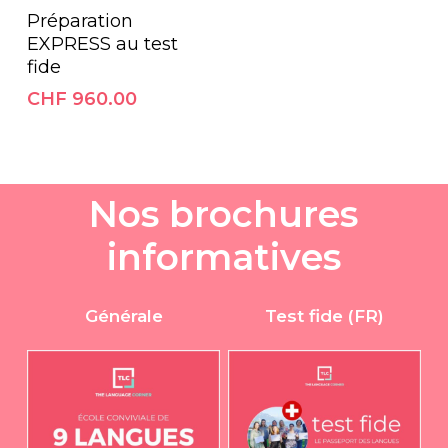
Ajouter Au Panier
Préparation
EXPRESS au test
fide
CHF
960.00
N
o
s
b
r
o
c
h
u
r
e
s
i
n
f
o
r
m
a
t
i
v
e
s
Générale
Test fide (FR)