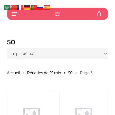
Skip
to
Menu
main
content
50
Accueil
Périodes de 55 min
50
Page 3