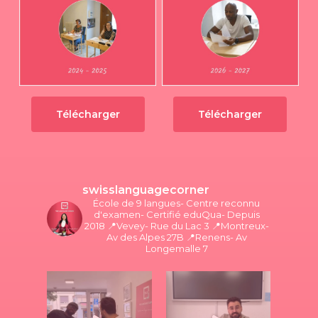
Télécharger
Télécharger
swisslanguagecorner
École de 9 langues- Centre reconnu
d'examen- Certifié eduQua- Depuis
2018
📍Vevey- Rue du Lac 3
📍Montreux-
Av des Alpes 27B
📍Renens- Av
Longemalle 7