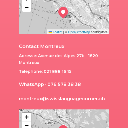
−
Leaflet
|
©
OpenStreetMap
contributors
Contact Montreux
Adresse: Avenue des Alpes 27b · 1820
Montreux
Téléphone: 021 888 16 15
W
h
a
t
s
A
p
p
·
0
7
6
5
7
8
3
8
3
8
m
o
n
t
r
e
u
x
@
s
w
i
s
s
l
a
n
g
u
a
g
e
c
o
r
n
e
r
.
c
h
+
−