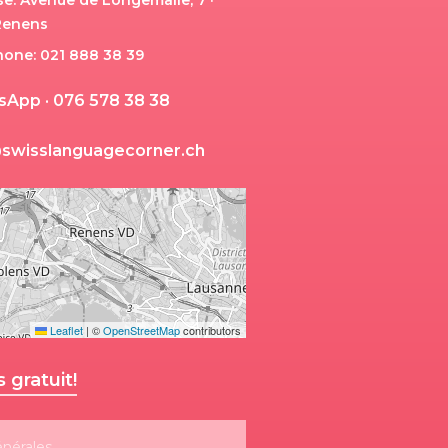
e: Avenue de Longemalle, 7 ·
Renens
hone: 021 888 38 39
s
A
p
p
·
0
7
6
5
7
8
3
8
3
8
@
s
w
i
s
s
l
a
n
g
u
a
g
e
c
o
r
n
e
r
.
c
h
Leaflet
|
©
OpenStreetMap
contributors
gratuit!
énérales