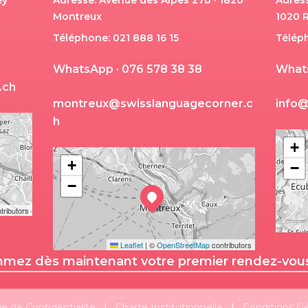
ey
Adresse: Avenue des Alpes 27b · 1820
Adress
Montreux
1020 
Téléphone: 021 888 16 15
Télép
W
h
a
t
s
A
p
p
·
0
7
6
5
7
8
3
8
3
8
W
h
a
t
.
c
h
m
o
n
t
r
e
u
x
@
s
w
i
s
s
l
a
n
g
u
a
g
e
c
o
r
n
e
r
.
c
i
n
f
o
h
+
+
−
−
tributors
Leaflet
|
©
OpenStreetMap
contributors
mez dès maintenant votre premier rendez-vous 
Suivez-nous!
Plus de publications
ue de Confidentialité
|
Charte Institutionnelle
|
Conditions G