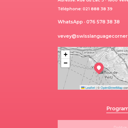
Adresse: Rue du Lac 3 · 1800 Vev
Téléphone: 021 888 38 39
W
h
a
t
s
A
p
p
·
0
7
6
5
7
8
3
8
3
8
v
e
v
e
y
@
s
w
i
s
s
l
a
n
g
u
a
g
e
c
o
r
n
e
r
+
−
Leaflet
|
©
OpenStreetMap
con
Program
Politiq