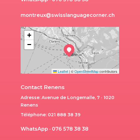
m
o
n
t
r
e
u
x
@
s
w
i
s
s
l
a
n
g
u
a
g
e
c
o
r
n
e
r
.
c
h
+
−
Leaflet
|
©
OpenStreetMap
contributors
Contact Renens
Adresse: Avenue de Longemalle, 7 · 1020
Renens
Téléphone: 021 888 38 39
W
h
a
t
s
A
p
p
·
0
7
6
5
7
8
3
8
3
8