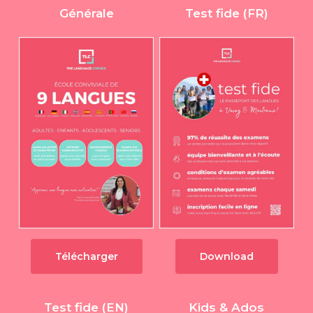
Générale
Test fide (FR)
Télécharger
Download
Test fide (EN)
Kids & Ados