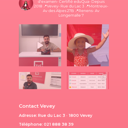
d'examen- Certifié eduQua- Depuis
2018
📍Vevey- Rue du Lac 3
📍Montreux-
Av des Alpes 27B
📍Renens- Av
Longemalle 7
Contact Vevey
Adresse: Rue du Lac 3 · 1800 Vevey
Téléphone: 021 888 38 39