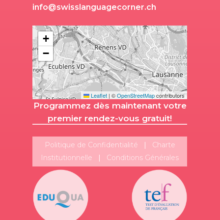
i
n
f
o
@
s
w
i
s
s
l
a
n
g
u
a
g
e
c
o
r
n
e
r
.
c
h
+
−
Leaflet
|
©
OpenStreetMap
contributors
Programmez dès maintenant votre
premier rendez-vous gratuit!
Politique de Confidentialité
|
Charte
Institutionnelle
|
Conditions Générales
Suivez-nous!
Plus de publications