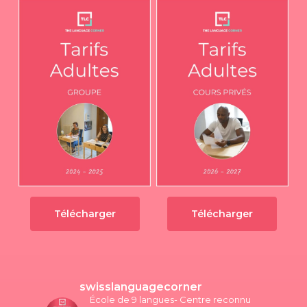
Télécharger
Télécharger
swisslanguagecorner
École de 9 langues- Centre reconnu