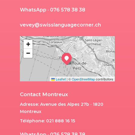
W
h
a
t
s
A
p
p
·
0
7
6
5
7
8
3
8
3
8
v
e
v
e
y
@
s
w
i
s
s
l
a
n
g
u
a
g
e
c
o
r
n
e
r
.
c
h
+
−
Leaflet
|
©
OpenStreetMap
contributors
Contact Montreux
Adresse: Avenue des Alpes 27b · 1820
Montreux
Téléphone: 021 888 16 15
W
h
a
t
s
A
p
p
·
0
7
6
5
7
8
3
8
3
8