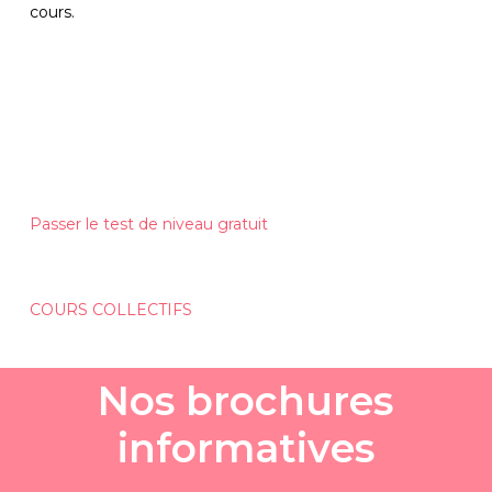
cours. 
Passer le test de niveau gratuit
COURS COLLECTIFS
N
o
s
b
r
o
c
h
u
r
e
s
i
n
f
o
r
m
a
t
i
v
e
s