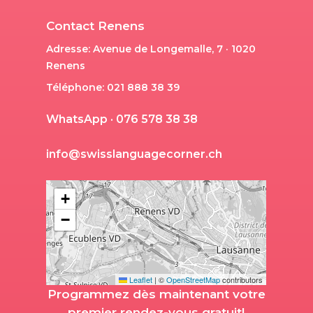
Contact Renens
Adresse: Avenue de Longemalle, 7 · 1020
Renens
Téléphone: 021 888 38 39
W
h
a
t
s
A
p
p
·
0
7
6
5
7
8
3
8
3
8
i
n
f
o
@
s
w
i
s
s
l
a
n
g
u
a
g
e
c
o
r
n
e
r
.
c
h
+
−
Leaflet
|
©
OpenStreetMap
contributors
Programmez dès maintenant votre
premier rendez-vous gratuit!