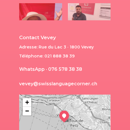
Contact Vevey
Adresse: Rue du Lac 3 · 1800 Vevey
Téléphone: 021 888 38 39
W
h
a
t
s
A
p
p
·
0
7
6
5
7
8
3
8
3
8
v
e
v
e
y
@
s
w
i
s
s
l
a
n
g
u
a
g
e
c
o
r
n
e
r
.
c
h
+
−