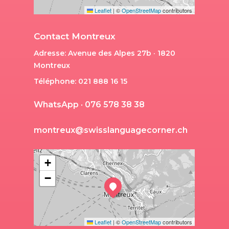
Leaflet
|
©
OpenStreetMap
contributors
Contact Montreux
Adresse: Avenue des Alpes 27b · 1820
Montreux
Téléphone: 021 888 16 15
W
h
a
t
s
A
p
p
·
0
7
6
5
7
8
3
8
3
8
m
o
n
t
r
e
u
x
@
s
w
i
s
s
l
a
n
g
u
a
g
e
c
o
r
n
e
r
.
c
h
+
−
Leaflet
|
©
OpenStreetMap
contributors