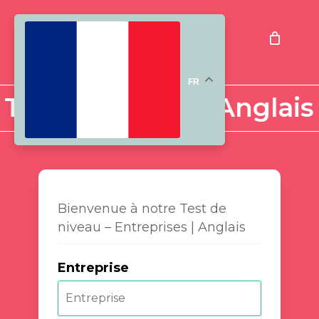
Skip
to
Menu
main
content
FR
 Test de niveau · Anglais
Bienvenue à notre Test de
niveau – Entreprises | Anglais
Entreprise