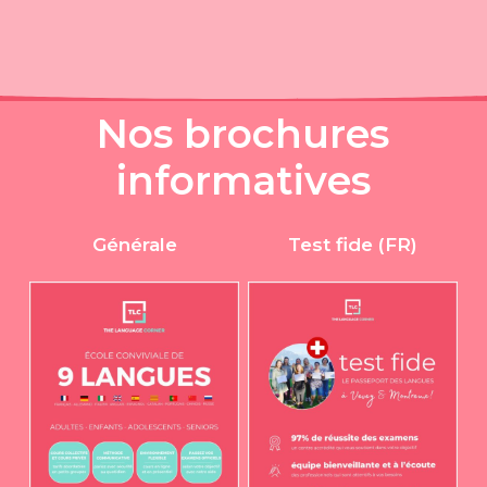
N
o
s
b
r
o
c
h
u
r
e
s
i
n
f
o
r
m
a
t
i
v
e
s
Générale
Test fide (FR)