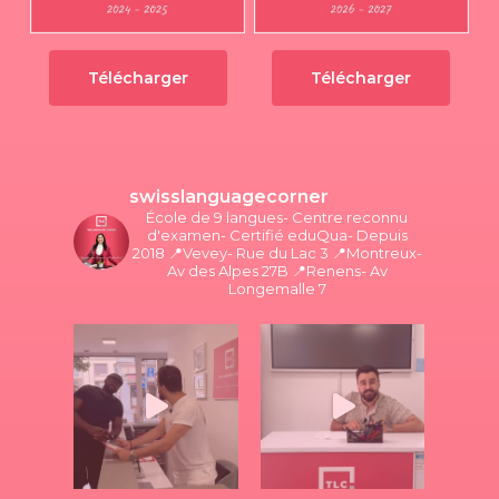
Télécharger
Télécharger
swisslanguagecorner
École de 9 langues- Centre reconnu
d'examen- Certifié eduQua- Depuis
2018
📍Vevey- Rue du Lac 3
📍Montreux-
Av des Alpes 27B
📍Renens- Av
Longemalle 7